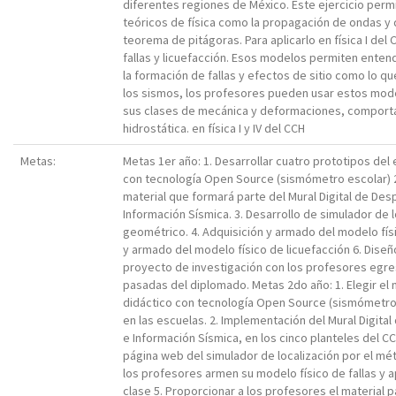
diferentes regiones de México. Este ejercicio perm
teóricos de física como la propagación de ondas y
teorema de pitágoras. Para aplicarlo en física I del
fallas y licuefacción. Esos modelos permiten ent
la formación de fallas y efectos de sitio como lo q
los sismos, los profesores pueden usar estos mode
sus clases de mecánica y deformaciones, comporta
hidrostática. en física I y IV del CCH
Metas:
Metas 1er año: 1. Desarrollar cuatro prototipos del
con tecnología Open Source (sismómetro escolar) 2.
material que formará parte del Mural Digital de Des
Información Sísmica. 3. Desarrollo de simulador de 
geométrico. 4. Adquisición y armado del modelo físi
y armado del modelo físico de licuefacción 6. Dise
proyecto de investigación con los profesores egr
pasadas del diplomado. Metas 2do año: 1. Elegir el
didáctico con tecnología Open Source (sismómetro e
en las escuelas. 2. Implementación del Mural Digita
e Información Sísmica, en los cinco planteles del C
página web del simulador de localización por el m
los profesores armen su modelo físico de fallas y a
clase 5. Proporcionar a los profesores el material p