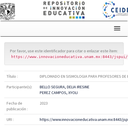
Skip
navigation
Por favor, use este identificador para citar o enlazar este ítem:
https://www.innovacioneducativa.unam.mx:8443/jspui/
Título :
DIPLOMADO EN SISMOLOGIA PARA PROFESORES DE 
Participante(s):
BELLO SEGURA, DELIA IRESINE
PEREZ CAMPOS, XYOLI
Fecha de
2023
publicación :
URI :
https://www.innovacioneducativa.unam.mx:8443/js