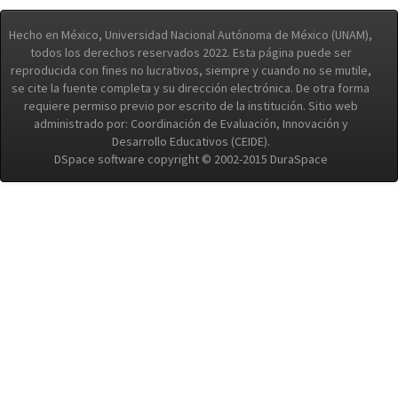
Hecho en México, Universidad Nacional Autónoma de México (UNAM),
todos los derechos reservados 2022. Esta página puede ser
reproducida con fines no lucrativos, siempre y cuando no se mutile,
se cite la fuente completa y su dirección electrónica. De otra forma
requiere permiso previo por escrito de la institución. Sitio web
administrado por: Coordinación de Evaluación, Innovación y
Desarrollo Educativos (CEIDE).
DSpace software copyright © 2002-2015 DuraSpace