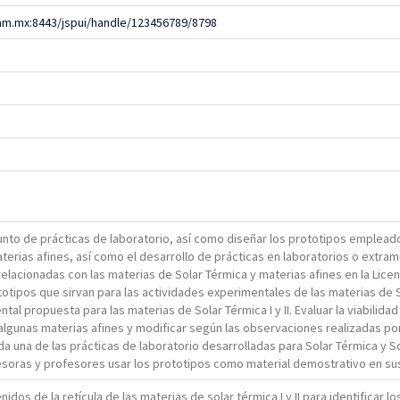
am.mx:8443/jspui/handle/123456789/8798
junto de prácticas de laboratorio, así como diseñar los prototipos emplea
aterias afines, así como el desarrollo de prácticas en laboratorios o extra
elacionadas con las materias de Solar Térmica y materias afines en la Lice
totipos que sirvan para las actividades experimentales de las materias de 
tal propuesta para las materias de Solar Térmica I y II. Evaluar la viabili
 algunas materias afines y modificar según las observaciones realizadas p
a una de las prácticas de laboratorio desarrolladas para Solar Térmica y So
fesoras y profesores usar los prototipos como material demostrativo en su
nidos de la retícula de las materias de solar térmica I y II para identificar