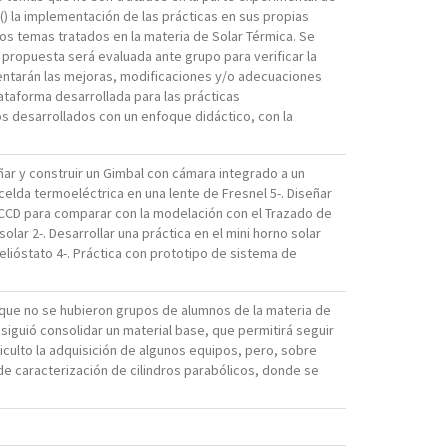
() la implementación de las prácticas en sus propias
os temas tratados en la materia de Solar Térmica. Se
 propuesta será evaluada ante grupo para verificar la
mentarán las mejoras, modificaciones y/o adecuaciones
ataforma desarrollada para las prácticas
pos desarrollados con un enfoque didáctico, con la
señar y construir un Gimbal con cámara integrado a un
 celda termoeléctrica en una lente de Fresnel 5-. Diseñar
a CCD para comparar con la modelación con el Trazado de
lar 2-. Desarrollar una práctica en el mini horno solar
helióstato 4-. Práctica con prototipo de sistema de
a que no se hubieron grupos de alumnos de la materia de
siguió consolidar un material base, que permitirá seguir
iculto la adquisición de algunos equipos, pero, sobre
 de caracterización de cilindros parabólicos, donde se