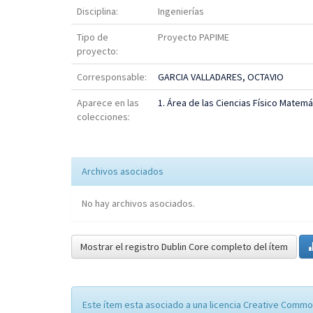
Disciplina:
Ingenierías
Tipo de
Proyecto PAPIME
proyecto:
Corresponsable:
GARCIA VALLADARES, OCTAVIO
Aparece en las
1. Área de las Ciencias Físico Matemá
colecciones:
Archivos asociados
No hay archivos asociados.
Mostrar el registro Dublin Core completo del ítem
Este ítem esta asociado a una licencia Creative Commo