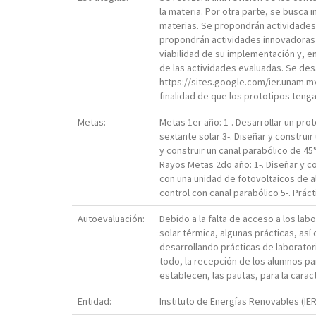
la materia. Por otra parte, se busca
materias. Se propondrán actividades 
propondrán actividades innovadoras q
viabilidad de su implementación y, e
de las actividades evaluadas. Se des
https://sites.google.com/ier.unam.mx/
finalidad de que los prototipos tengan
Metas:
Metas 1er año: 1-. Desarrollar un prot
sextante solar 3-. Diseñar y construi
y construir un canal parabólico de 4
Rayos Metas 2do año: 1-. Diseñar y co
con una unidad de fotovoltaicos de al
control con canal parabólico 5-. Práct
Autoevaluación:
Debido a la falta de acceso a los la
solar térmica, algunas prácticas, as
desarrollando prácticas de laboratori
todo, la recepción de los alumnos par
establecen, las pautas, para la carac
Entidad:
Instituto de Energías Renovables (IER