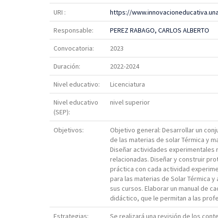
URI :
https://www.innovacioneducativa.un
Responsable:
PEREZ RABAGO, CARLOS ALBERTO
Convocatoria:
2023
Duración:
2022-2024
Nivel educativo:
Licenciatura
Nivel educativo
nivel superior
(SEP):
Objetivos:
Objetivo general: Desarrollar un con
de las materias de solar Térmica y m
Diseñar actividades experimentales r
relacionadas. Diseñar y construir pro
práctica con cada actividad experimen
para las materias de Solar Térmica y
sus cursos. Elaborar un manual de cad
didáctico, que le permitan a las pro
Estrategias:
Se realizará una revisión de los conte