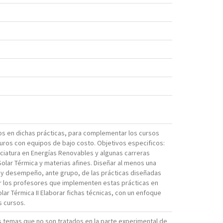
dos en dichas prácticas, para complementar los cursos
muros con equipos de bajo costo. Objetivos especificos:
nciatura en Energías Renovables y algunas carreras
Solar Térmica y materias afines. Diseñar al menos una
dad y desempeño, ante grupo, de las prácticas diseñadas
or los profesores que implementen estas prácticas en
lar Térmica II Elaborar fichas técnicas, con un enfoque
s cursos.
 los temas que no son tratados en la parte experimental de