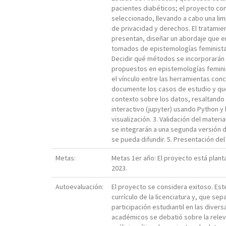
pacientes diabéticos; el proyecto co
seleccionado, llevando a cabo una lim
de privacidad y derechos. El tratami
presentan, diseñar un abordaje que en
tomados de epistemologías feministas.
Decidir qué métodos se incorporarán e
propuestos en epistemologías femini
el vínculo entre las herramientas con
documente los casos de estudio y que 
contexto sobre los datos, resaltando
interactivo (jupyter) usando Python y 
visualización. 3. Validación del mater
se integrarán a una segunda versión d
se pueda difundir. 5. Presentación de
Metas:
Metas 1er año: El proyecto está plant
2023.
Autoevaluación:
El proyecto se considera exitoso. Est
currículo de la licenciatura y, que s
participación estudiantil en las diver
académicos se debatió sobre la relevan