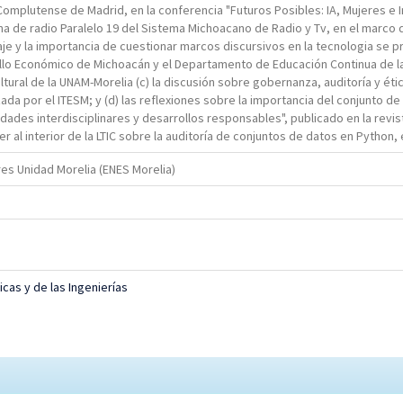
Complutense de Madrid, en la conferencia "Futuros Posibles: IA, Mujeres e I
ma de radio Paralelo 19 del Sistema Michoacano de Radio y Tv, en el marco d
e y la importancia de cuestionar marcos discursivos en la tecnologia se p
ollo Económico de Michoacán y el Departamento de Educación Continua de la
ltural de la UNAM-Morelia (c) la discusión sobre gobernanza, auditoría y étic
zada por el ITESM; y (d) las reflexiones sobre la importancia del conjunto d
ibilidades interdisciplinares y desarrollos responsables", publicado en la r
er al interior de la LTIC sobre la auditoría de conjuntos de datos en Python,
es Unidad Morelia (ENES Morelia)
icas y de las Ingenierías