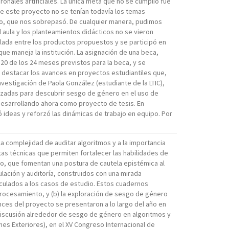
onales artificiales. La única meta que no se cumplió fue
de este proyecto no se tenían todavía los temas
so, que nos sobrepasó. De cualquier manera, pudimos
el aula y los planteamientos didácticos no se vieron
lada entre los productos propuestos y se participó en
e maneja la institución. La asignación de una beca,
20 de los 24 meses previstos para la beca, y se
e destacar los avances en proyectos estudiantiles que,
nvestigación de Paola González (estudiante de la LTIC),
izadas para descubrir sesgo de género en el uso de
 desarrollando ahora como proyecto de tesis. En
 ideas y reforzó las dinámicas de trabajo en equipo. Por
la complejidad de auditar algoritmos y a la importancia
tas técnicas que permiten fortalecer las habilidades de
o, que fomentan una postura de cautela epistémica al
lación y auditoría, construidos con una mirada
inculados a los casos de estudio. Estos cuadernos
rocesamiento, y (b) la exploración de sesgo de género
nces del proyecto se presentaron a lo largo del año en
la discusión alrededor de sesgo de género en algoritmos y
es Exteriores), en el XV Congreso Internacional de