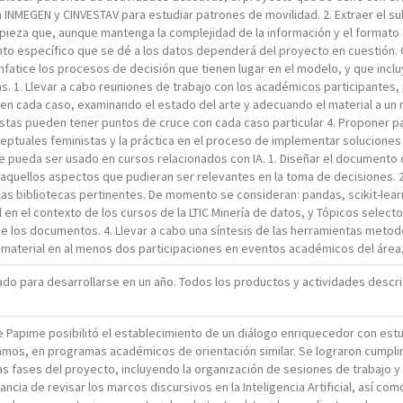
n INMEGEN y CINVESTAV para estudiar patrones de movilidad. 2. Extraer el 
pieza que, aunque mantenga la complejidad de la información y el formato o
ento específico que se dé a los datos dependerá del proyecto en cuestión.
fatice los procesos de decisión que tienen lugar en el modelo, y que inclu
 1. Llevar a cabo reuniones de trabajo con los académicos participantes, p
n cada caso, examinando el estado del arte y adecuando el material a un niv
stas pueden tener puntos de cruce con cada caso particular 4. Proponer 
ceptuales feministas y la práctica en el proceso de implementar soluciones 
pueda ser usado en cursos relacionados con IA. 1. Diseñar el documento qu
 aquellos aspectos que pudieran ser relevantes en la toma de decisiones. 
las bibliotecas pertinentes. De momento se consideran: pandas, scikit-learn
ial en el contexto de los cursos de la LTIC Minería de datos, y Tópicos sele
e los documentos. 4. Llevar a cabo una síntesis de las herramientas metod
l material en al menos dos participaciones en eventos académicos del área,
ado para desarrollarse en un año. Todos los productos y actividades descri
e Papime posibilitó el establecimiento de un diálogo enriquecedor con estu
epamos, en programas académicos de orientación similar. Se lograron cumpli
sas fases del proyecto, incluyendo la organización de sesiones de trabajo y
cia de revisar los marcos discursivos en la Inteligencia Artificial, así co