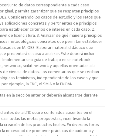
subconjunto de datos correspondiente a cada caso
riginal, permita garantizar que se respeten principios
 OE2. Considerando los casos de estudio y los retos que
ya aplicaciones concretas y pertinentes de principios
ara establecer criterios de interés en cada caso. 2.
el de licenciatura. 3. Analizar de qué manera principios
pasos metodológicos concretos que permitan establecer
basadas en IA. OE3. Elaborar material didáctico que
e presentará el caso a analizar. Este deberá incluir
2. Implementar una guía de trabajo en un notebook
, networkx, scikit-network y aquellas orientadas a la
ctos de ciencia de datos. Los comentarios que se reciban
ológicas feministas, independiente de los casos y que
 por ejemplo, la ENC, el SMIA o la ENOAN.
tas en la sección anterior deberán alcanzarse durante
diantes de la LTIC sobre contenidos ausentes en el
r casi todas las metas propuestas, incentivando la
 la creación de los productos finales. En diversos foros
mo la necesidad de promover prácticas de auditoría y