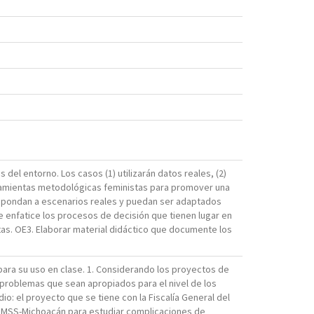
 del entorno. Los casos (1) utilizarán datos reales, (2)
herramientas metodológicas feministas para promover una
respondan a escenarios reales y puedan ser adaptados
e enfatice los procesos de decisión que tienen lugar en
as. OE3. Elaborar material didáctico que documente los
ara su uso en clase. 1. Considerando los proyectos de
bproblemas que sean apropiados para el nivel de los
: el proyecto que se tiene con la Fiscalía General del
l IMSS-Michoacán para estudiar complicaciones de