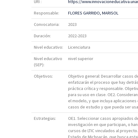
URI :
https://www.innovacioneducativa.una
Responsable:
FLORES GARRIDO, MARISOL
Convocatoria:
2023
Duración:
2022-2023
Nivel educativo:
Licenciatura
Nivel educativo
nivel superior
(SEP):
Objetivos:
Objetivo general: Desarrollar casos de
enfatizarán el proceso que hay detrás
práctica crítica y responsable. Obje
para su uso en clase. OE2. Consideran
el modelo, y que incluya aplicaciones
casos de estudio y que pueda ser usa
Estrategias:
OE1. Seleccionar casos apropiados de
investigación en que participan, o h
cursos de LTIC vinculados al proyecto
Estado de Michoacán, que busca estab