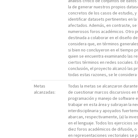
análisis crítico de conjuntos de dato
la de generar nuestros propios datas
concretos de los casos de estudio, y
identificar datasets pertinentes en la 
afectados. Además, en contraste, se 
numerosos foros académicos. Otro punt
destinada a colaborar en el diseño d
considera que, en términos generales,
si bien no concluyeron en el tiempo pr
quien se encuentra examinando las re
ciertos términos en redes sociales. E
conclusión, el proyecto alcanzó las p
todas estas razones, se le considera 
Metas
Todas la metas se alcanzaron durante 
alcanzadas:
de cuestionar marcos discursivos en t
programación y manejo de software en
trabajar en esta área y subrayan la n
interdisciplinaria y apoyados fuerteme
abarcan, respectivamente, (a) la inv
en el lenguaje. Todos los ejercicios 
diez foros académicos de difusión, o a
en representaciones vectoriales se pr