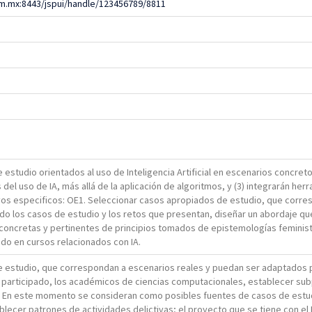
m.mx:8443/jspui/handle/123456789/8811
 estudio orientados al uso de Inteligencia Artificial en escenarios concretos
 del uso de IA, más allá de la aplicación de algoritmos, y (3) integrarán 
tivos especificos: OE1. Seleccionar casos apropiados de estudio, que cor
do los casos de estudio y los retos que presentan, diseñar un abordaje qu
 concretas y pertinentes de principios tomados de epistemologías feminist
do en cursos relacionados con IA.
 estudio, que correspondan a escenarios reales y puedan ser adaptados p
an participado, los académicos de ciencias computacionales, establecer su
. En este momento se consideran como posibles fuentes de casos de estudio
lecer patrones de actividades delictivas; el proyecto que se tiene con e