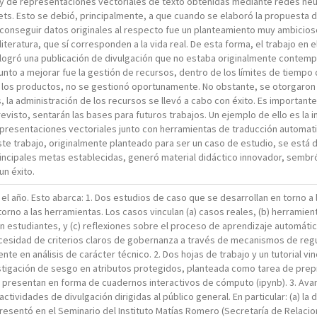
s y de representaciones vectoriales de texto obtenidas mediante redes neur
ets. Esto se debió, principalmente, a que cuando se elaboró la propuesta 
 conseguir datos originales al respecto fue un planteamiento muy ambicio
literatura, que sí corresponden a la vida real. De esta forma, el trabajo en 
logró una publicación de divulgación que no estaba originalmente contemp
o a mejorar fue la gestión de recursos, dentro de los límites de tiempo qu
e los productos, no se gestionó oportunamente. No obstante, se otorgaron 
 la administración de los recursos se llevó a cabo con éxito. Es important
evisto, sentarán las bases para futuros trabajos. Un ejemplo de ello es la i
presentaciones vectoriales junto con herramientas de traducción automat
ste trabajo, originalmente planteado para ser un caso de estudio, se está
rincipales metas establecidas, generó material didáctico innovador, sembró
un éxito.
el año. Esto abarca: 1. Dos estudios de caso que se desarrollan en torno a 
orno a las herramientas. Los casos vinculan (a) casos reales, (b) herramien
 estudiantes, y (c) reflexiones sobre el proceso de aprendizaje automátic
ecesidad de criterios claros de gobernanza a través de mecanismos de regu
nte en análisis de carácter técnico. 2. Dos hojas de trabajo y un tutorial v
estigación de sesgo en atributos protegidos, planteada como tarea de prep
se presentan en forma de cuadernos interactivos de cómputo (ipynb). 3. Ava
ctividades de divulgación dirigidas al público general. En particular: (a) 
esentó en el Seminario del Instituto Matías Romero (Secretaría de Relacion