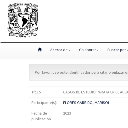
Skip
Acerca de
Colaborar
Buscar por
navigation
Por favor, use este identificador para citar o enlazar 
Título :
CASOS DE ESTUDIO PARA IA EN EL AU
Participante(s):
FLORES GARRIDO, MARISOL
Fecha de
2023
publicación :