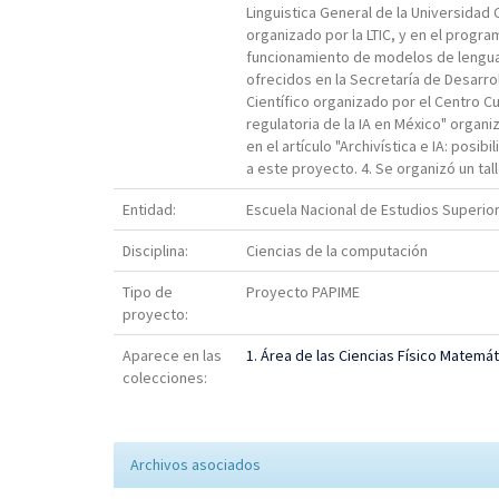
Linguistica General de la Universidad 
organizado por la LTIC, y en el progra
funcionamiento de modelos de lenguaj
ofrecidos en la Secretaría de Desarr
Científico organizado por el Centro Cu
regulatoria de la IA en México" organi
en el artículo "Archivística e IA: pos
a este proyecto. 4. Se organizó un tall
Entidad:
Escuela Nacional de Estudios Superior
Disciplina:
Ciencias de la computación
Tipo de
Proyecto PAPIME
proyecto:
Aparece en las
1. Área de las Ciencias Físico Matemát
colecciones:
Archivos asociados