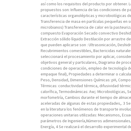
así como los requisitos del producto por obtener. 
propuestos son: Influencia de las condiciones de pa
características organolépticas y microbiológicas 
Transferencia de masa en partículas pequeñas en 
microbianos) Transferencia de calor en la pasteuriz
compuesto Evaporación Secado convectivo Deshid
Extracción sólido líquido Destilación por arrastre d
que pueden aplicarse son : Ultrasonicación, Deshid
Recubrimientos comestibles, Bactericidas naturales
seleccionará el procesamiento por aplicar, consid
objetivos general y particulares, Diagrama de proc
condiciones de operación, empleo de tecnología de
empaque final), Propiedades a determinar o calcular,
Peso, Densidad, Dimensiones Químicas: pH, Compo
Térmicas: conductividad térmica, difusividad térmi
calorífica, Termodinámicas: Aw;: Microbiológicas, Se
morfometría, Cambios durante el tiempo de almac
aceleradas de algunas de estas propiedades,. 3 S
en la literatura los fenómenos de transporte involu
operaciones unitarias utilizadas: Mecanismos, Ecu
parámetros de Ingeniería,Números adimensionales,
Energía, 4 Se realizará el desarrollo experimental d