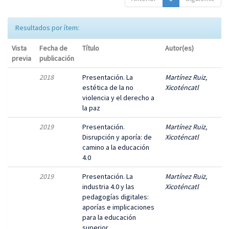
Resultados por ítem:
Vista
Fecha de
Título
Autor(es)
previa
publicación
2018
Presentación. La
Martínez Ruiz,
estética de la no
Xicoténcatl
violencia y el derecho a
la paz
2019
Presentación.
Martínez Ruiz,
Disrupción y aporía: de
Xicoténcatl
camino a la educación
4.0
2019
Presentación. La
Martínez Ruiz,
industria 4.0 y las
Xicoténcatl
pedagogías digitales:
aporías e implicaciones
para la educación
superior