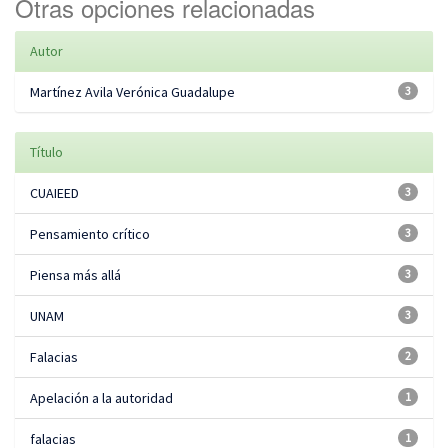
Otras opciones relacionadas
Autor
Martínez Avila Verónica Guadalupe
3
Título
CUAIEED
3
Pensamiento crítico
3
Piensa más allá
3
UNAM
3
Falacias
2
Apelación a la autoridad
1
falacias
1