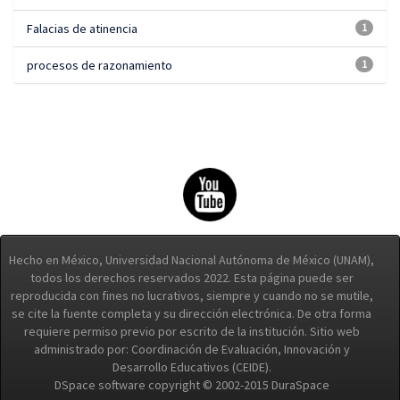
Falacias de atinencia
1
procesos de razonamiento
1
Hecho en México, Universidad Nacional Autónoma de México (UNAM),
todos los derechos reservados 2022. Esta página puede ser
reproducida con fines no lucrativos, siempre y cuando no se mutile,
se cite la fuente completa y su dirección electrónica. De otra forma
requiere permiso previo por escrito de la institución. Sitio web
administrado por: Coordinación de Evaluación, Innovación y
Desarrollo Educativos (CEIDE).
DSpace software copyright © 2002-2015 DuraSpace