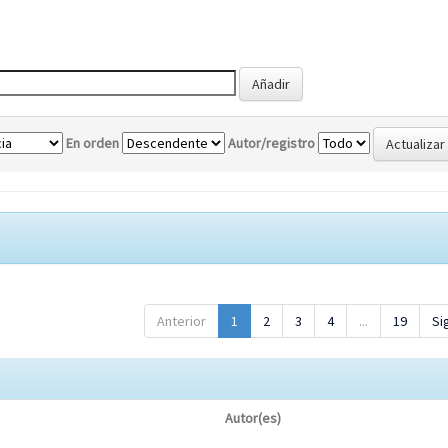
En orden
Autor/registro
Anterior
1
2
3
4
...
19
Si
Autor(es)