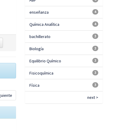
ABP
enseñanza
4
Química Analítica
4
bachillerato
3
Biología
3
Equilibrio Químico
3
Fisicoquímica
3
Física
3
guiente
next >