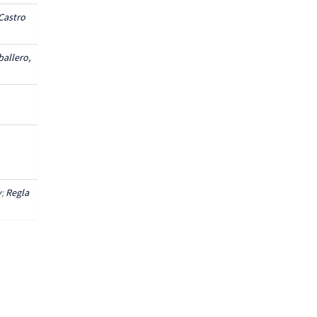
Castro
ballero,
y
;
Regla