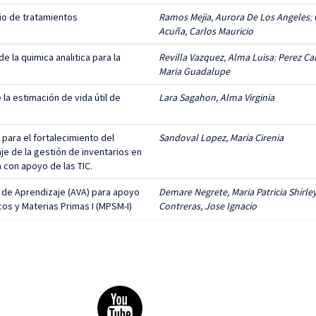
io de tratamientos
Ramos Mejia, Aurora De Los Angeles
;
Acuña, Carlos Mauricio
e la quimica analitica para la
Revilla Vazquez, Alma Luisa
;
Perez Ca
Maria Guadalupe
la estimación de vida útil de
Lara Sagahon, Alma Virginia
 para el fortalecimiento del
Sandoval Lopez, Maria Cirenia
e de la gestión de inventarios en
a con apoyo de las TIC.
l de Aprendizaje (AVA) para apoyo
Demare Negrete, Maria Patricia Shirle
os y Materias Primas I (MPSM-I)
Contreras, Jose Ignacio