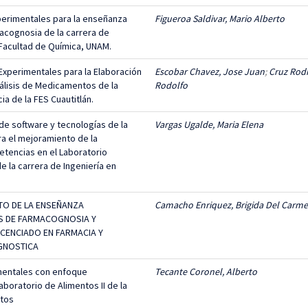
erimentales para la enseñanza
Figueroa Saldivar, Mario Alberto
macognosia de la carrera de
Facultad de Química, UNAM.
 Experimentales para la Elaboración
Escobar Chavez, Jose Juan
;
Cruz Rodr
nálisis de Medicamentos de la
Rodolfo
ia de la FES Cuautitlán.
de software y tecnologías de la
Vargas Ugalde, Maria Elena
ra el mejoramiento de la
tencias en el Laboratorio
de la carrera de Ingeniería en
TO DE LA ENSEÑANZA
Camacho Enriquez, Brigida Del Carm
AS DE FARMACOGNOSIA Y
ICENCIADO EN FARMACIA Y
AGNOSTICA
mentales con enfoque
Tecante Coronel, Alberto
aboratorio de Alimentos II de la
ntos