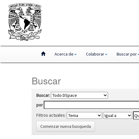
Skip
Acerca de
Colaborar
Buscar por
navigation
Buscar
Buscar:
por
Filtros actuales:
Comenzar nueva busqueda