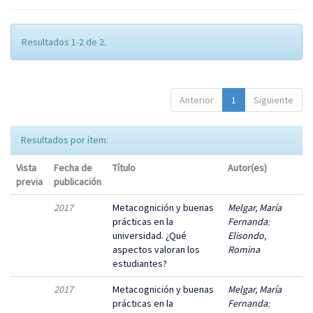
Resultados 1-2 de 2.
Anterior
1
Siguiente
Resultados por ítem:
Vista
Fecha de
Título
Autor(es)
previa
publicación
2017
Metacognición y buenas
Melgar, María
prácticas en la
Fernanda
;
universidad. ¿Qué
Elisondo,
aspectos valoran los
Romina
estudiantes?
2017
Metacognición y buenas
Melgar, María
prácticas en la
Fernanda
;