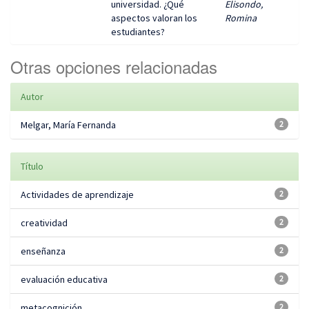
universidad. ¿Qué
Elisondo,
aspectos valoran los
Romina
estudiantes?
Otras opciones relacionadas
Autor
Melgar, María Fernanda
2
Título
Actividades de aprendizaje
2
creatividad
2
enseñanza
2
evaluación educativa
2
metacognición
2